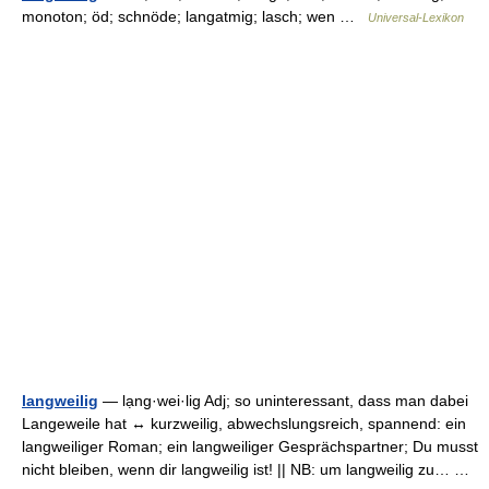
monoton; öd; schnöde; langatmig; lasch; wen …
Universal-Lexikon
langweilig
— lạng·wei·lig Adj; so uninteressant, dass man dabei
Langeweile hat ↔ kurzweilig, abwechslungsreich, spannend: ein
langweiliger Roman; ein langweiliger Gesprächspartner; Du musst
nicht bleiben, wenn dir langweilig ist! || NB: um langweilig zu… …