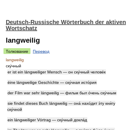
Deutsch-Russische Wörterbuch der aktiven
Wortschatz
langweilig
Толкование
Перевод
langweilig
ску́чный
er ist ein lángweiliger Mensch — он ску́чный челове́к
éine lángweilige Geschíchte — ску́чная исто́рия
der Film war sehr lángweilig — фильм был о́чень ску́чным
sie fíndet díeses Buch lángweilig — она́ нахо́дит э́ту кни́гу
ску́чной
ein lángweiliger Vórtrag — ску́чный докла́д