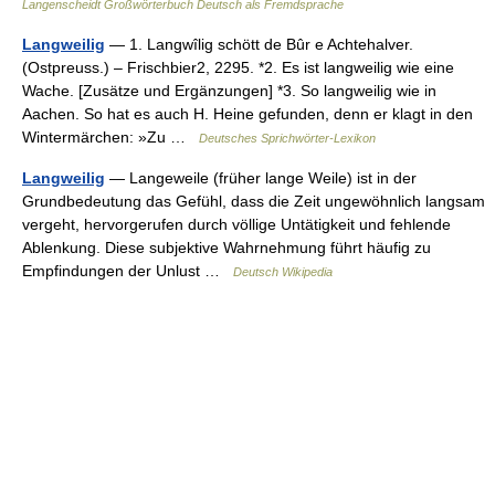
Langenscheidt Großwörterbuch Deutsch als Fremdsprache
Langweilig
— 1. Langwîlig schött de Bûr e Achtehalver.
(Ostpreuss.) – Frischbier2, 2295. *2. Es ist langweilig wie eine
Wache. [Zusätze und Ergänzungen] *3. So langweilig wie in
Aachen. So hat es auch H. Heine gefunden, denn er klagt in den
Wintermärchen: »Zu …
Deutsches Sprichwörter-Lexikon
Langweilig
— Langeweile (früher lange Weile) ist in der
Grundbedeutung das Gefühl, dass die Zeit ungewöhnlich langsam
vergeht, hervorgerufen durch völlige Untätigkeit und fehlende
Ablenkung. Diese subjektive Wahrnehmung führt häufig zu
Empfindungen der Unlust …
Deutsch Wikipedia