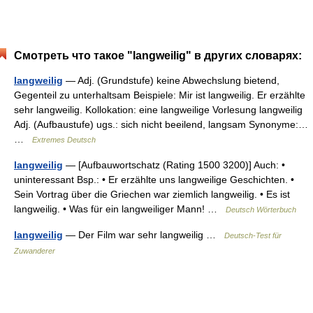
Смотреть что такое "langweilig" в других словарях:
langweilig
— Adj. (Grundstufe) keine Abwechslung bietend,
Gegenteil zu unterhaltsam Beispiele: Mir ist langweilig. Er erzählte
sehr langweilig. Kollokation: eine langweilige Vorlesung langweilig
Adj. (Aufbaustufe) ugs.: sich nicht beeilend, langsam Synonyme:…
…
Extremes Deutsch
langweilig
— [Aufbauwortschatz (Rating 1500 3200)] Auch: •
uninteressant Bsp.: • Er erzählte uns langweilige Geschichten. •
Sein Vortrag über die Griechen war ziemlich langweilig. • Es ist
langweilig. • Was für ein langweiliger Mann! …
Deutsch Wörterbuch
langweilig
— Der Film war sehr langweilig …
Deutsch-Test für
Zuwanderer