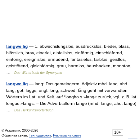
langweilig
— 1. abwechslungslos, ausdruckslos, bieder, blass,
blässlich, brav, einerlei, einfallslos, einförmig, einschläfernd,
eintönig, ereignislos, ermüdend, fantasielos, farblos, geistlos,
geisttötend, gleichförmig, grau, harmlos, hausbacken, monoton,…
…
Das Wörterbuch der Synonyme
langweilig
— lang: Das gemeingerm. Adjektiv mhd. lanc, ahd.
lang, got. laggs, engl. long, schwed. lång geht mit verwandten
Wörtern im Lat. und Kelt. auf *longho s »lang« zurück, vgl. z. B. lat.
longus »lang«. – Die Adverbialform lange (mhd. lange, ahd. lango)
…
Das Herkunftswörterbuch
© Академик, 2000-2026
18+
Обратная связь:
Техподдержка
,
Реклама на сайте