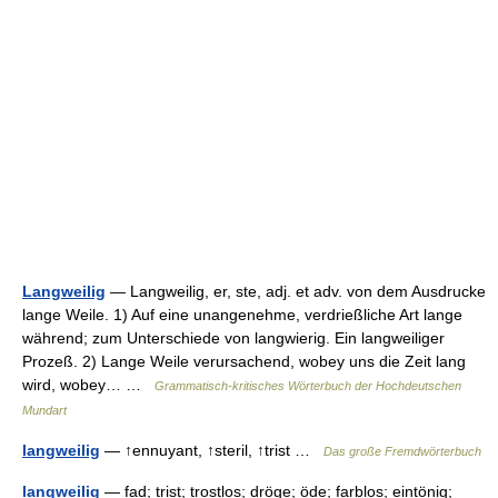
Langweilig
— Langweilig, er, ste, adj. et adv. von dem Ausdrucke
lange Weile. 1) Auf eine unangenehme, verdrießliche Art lange
während; zum Unterschiede von langwierig. Ein langweiliger
Prozeß. 2) Lange Weile verursachend, wobey uns die Zeit lang
wird, wobey… …
Grammatisch-kritisches Wörterbuch der Hochdeutschen
Mundart
langweilig
— ↑ennuyant, ↑steril, ↑trist …
Das große Fremdwörterbuch
langweilig
— fad; trist; trostlos; dröge; öde; farblos; eintönig;